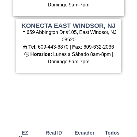
Domingo 9am-7pm
KONECTA EAST WINDSOR, NJ
📍 659 Abbington Dr #105, East Windsor, NJ
08520
☎️
Tel:
609-443-6870 |
Fax:
609-632-2036
🕒
Horarios:
Lunes a Sábado 8am-8pm |
Domingo 9am-7pm
EZ
Real ID
Ecuador
Todos