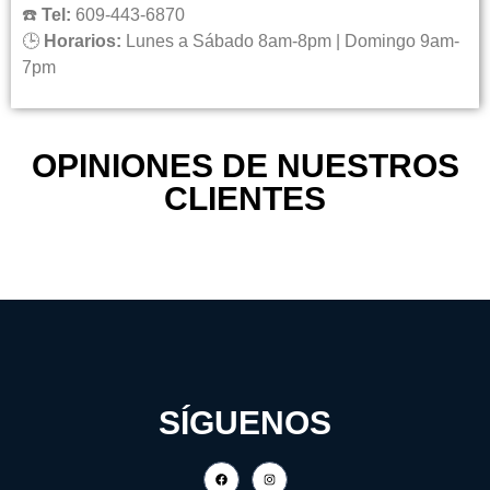
☎️
Tel:
609-443-6870
🕒
Horarios:
Lunes a Sábado 8am-8pm | Domingo 9am-
7pm
OPINIONES DE NUESTROS
CLIENTES
SÍGUENOS