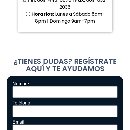
☎️
Tel:
609-443-6870 |
Fax:
609-632-
2036
🕒
Horarios:
Lunes a Sábado 8am-
8pm | Domingo 9am-7pm
¿TIENES DUDAS? REGÍSTRATE
AQUÍ Y TE AYUDAMOS
Nombre
Teléfono
Email