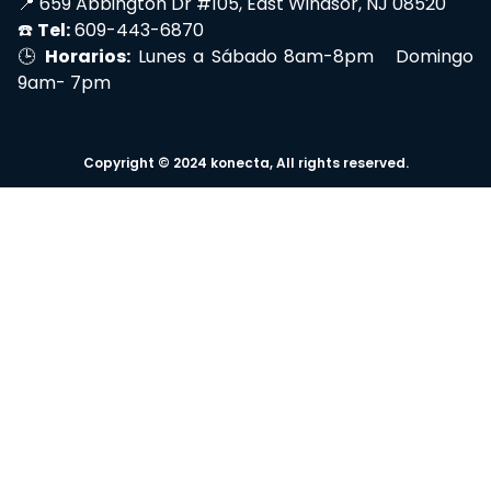
📍 659 Abbington Dr #105, East Windsor, NJ 08520
☎️
Tel:
609-443-6870
🕒
Horarios:
Lunes a Sábado 8am-8pm Domingo
9am- 7pm
Copyright © 2024 konecta, All rights reserved.