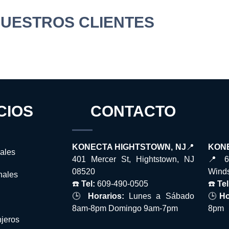
NUESTROS CLIENTES
CIOS
CONTACTO
KONE
KONECTA HIGHTSTOWN, NJ
📍
pales
📍 6
401 Mercer St, Hightstown, NJ
Winds
08520
nales
☎️
Tel
☎️
Tel:
609-490-0505
🕒
Ho
🕒
Horarios:
Lunes a Sábado
8pm 
8am-8pm Domingo 9am-7pm
njeros