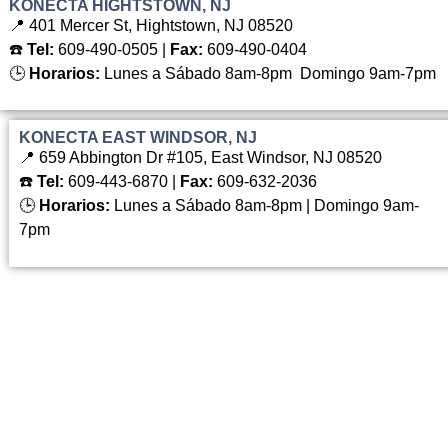
KONECTA HIGHTSTOWN, NJ
📍 401 Mercer St, Hightstown, NJ 08520
☎️
Tel:
609-490-0505 |
Fax:
609-490-0404
🕒
Horarios:
Lunes a Sábado 8am-8pm Domingo 9am-7pm
KONECTA EAST WINDSOR, NJ
📍 659 Abbington Dr #105, East Windsor, NJ 08520
☎️
Tel:
609-443-6870 |
Fax:
609-632-2036
🕒
Horarios:
Lunes a Sábado 8am-8pm | Domingo 9am-
7pm