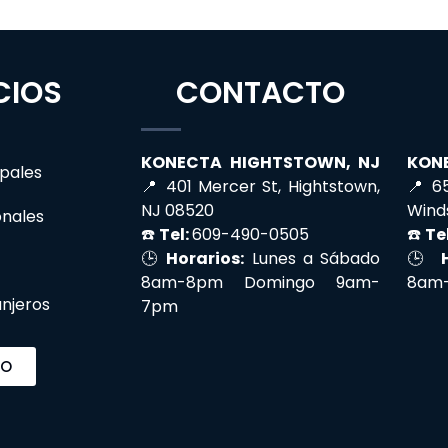
CIOS
CONTACTO
KONE
KONECTA HIGHTSTOWN, NJ
ipales
📍 6
📍 401 Mercer St, Hightstown,
Wind
NJ 08520
onales
☎️
Tel
☎️
Tel:
609-490-0505
🕒
🕒
Horarios:
Lunes a Sábado
8am
8am-8pm Domingo 9am-
anjeros
7pm
IO