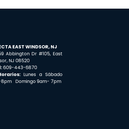
CTA EAST WINDSOR, NJ
59 Abbington Dr #105, East
sor, NJ 08520
:
609-443-6870
Horarios:
Lunes a Sábado
-8pm Domingo 9am- 7pm