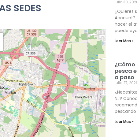
julio 30, 202
RAS SEDES
¿Quieres 
Account? C
hacer el 
puede ayu
+
Leer Mas »
−
¿Cómo r
pesca e
a paso
julio 27, 202
¿Necesitas
NJ? Conoce
recomenda
pescando 
Leer Mas »