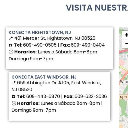
VISITA NUEST
KONECTA HIGHTSTOWN, NJ
📍 401 Mercer St, Hightstown, NJ 08520
☎️
Tel:
609-490-0505 |
Fax:
609-490-0404
🕒
Horarios:
Lunes a Sábado 8am-8pm
Domingo 9am-7pm
KONECTA EAST WINDSOR, NJ
📍 659 Abbington Dr #105, East Windsor,
NJ 08520
☎️
Tel:
609-443-6870 |
Fax:
609-632-2036
🕒
Horarios:
Lunes a Sábado 8am-8pm |
Domingo 9am-7pm