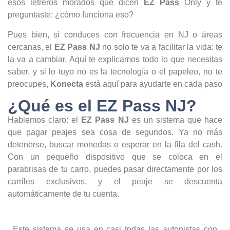
esos letreros morados que dicen
EZ Pass
Only y te
preguntaste: ¿cómo funciona eso?
Pues bien, si conduces con frecuencia en NJ o áreas
cercanas, el
EZ Pass NJ
no solo te va a facilitar la vida: te
la va a cambiar. Aquí te explicamos todo lo que necesitas
saber, y si lo tuyo no es la tecnología o el papeleo, no te
preocupes,
Konecta
está aquí para ayudarte en cada paso
¿Qué es el EZ Pass NJ?
Hablemos claro: el
EZ Pass NJ
es un sistema que hace
que pagar peajes sea cosa de segundos. Ya no más
detenerse, buscar monedas o esperar en la fila del cash.
Con un pequeño dispositivo que se coloca en el
parabrisas de tu carro, puedes pasar directamente por los
carriles exclusivos, y el peaje se descuenta
automáticamente de tu cuenta.
Este sistema se usa en casi todas las autopistas con