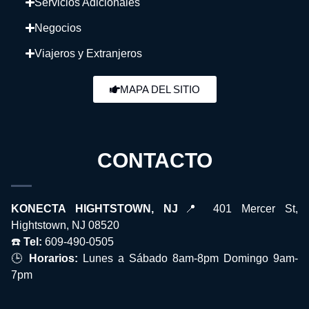
Servicios Adicionales
Negocios
Viajeros y Extranjeros
MAPA DEL SITIO
CONTACTO
KONECTA HIGHTSTOWN, NJ
📍 401 Mercer St,
Hightstown, NJ 08520
☎️
Tel:
609-490-0505
🕒
Horarios:
Lunes a Sábado 8am-8pm Domingo 9am-
7pm